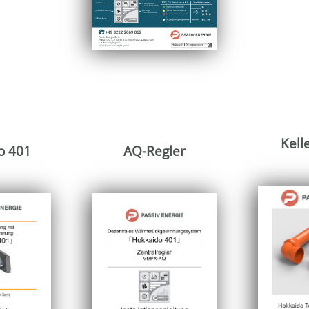
Kell
o 401
AQ-Regler