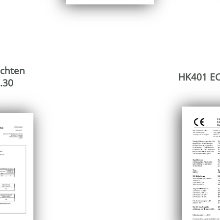
achten
HK401 EC
.30